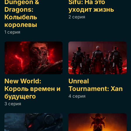
Dungeon &
Sifu: На это
Dragons:
уходит жизнь
Колыбель
2 серия
королевы
1 серия
New World:
Unreal
Король времен и
Tournament: Xan
будущего
4 серия
3 серия